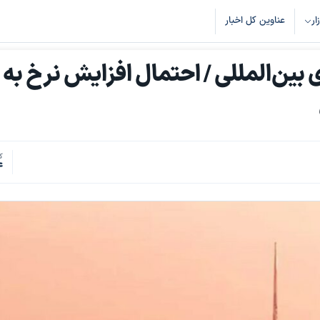
زار
عناوین کل اخبار
بین‌المللی / احتمال افزایش نرخ به
ک
4