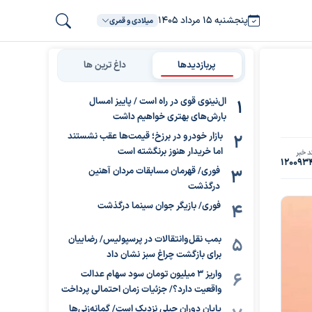
پنجشنبه ۱۵ مرداد ۱۴۰۵
میلادی و قمری
پربازدیدها
داغ ترین ها
ال‌نینوی قوی در راه است / پاییز امسال
بارش‌های بهتری خواهیم داشت
بازار خودرو در برزخ؛ قیمت‌ها عقب نشستند
اما خریدار هنوز برنگشته است
د خبر
120093
فوری/ قهرمان مسابقات مردان آهنین
درگذشت
فوری/ بازیگر جوان سینما درگذشت
بمب نقل‌وانتقالات در پرسپولیس/ رضاییان
برای بازگشت چراغ سبز نشان داد
واریز ۳ میلیون تومان سود سهام عدالت
واقعیت دارد؟/ جزئیات زمان احتمالی پرداخت
پایان دوران جبلی نزدیک است/ گمانه‌زنی‌ها