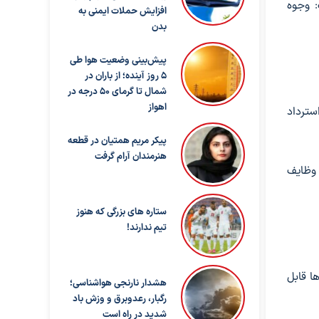
: وجوه
افزایش حملات ایمنی به
بدن
پیش‌بینی وضعیت هوا طی
۵ روز آینده؛ از باران در
شمال تا گرمای ۵۰ درجه در
اهواز
سترداد
پیکر مریم همتیان در قطعه
هنرمندان آرام گرفت
 وظایف
ستاره های بزرگی که هنوز
تیم ندارند!
ا قابل
هشدار نارنجی هواشناسی؛
رگبار، رعدوبرق و وزش باد
شدید در راه است