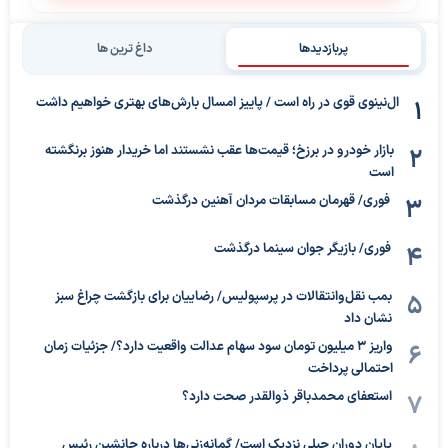
پربازدیدها
داغ ترین ها
ال‌نینوی قوی در راه است / پاییز امسال بارش‌های بهتری خواهیم داشت
بازار خودرو در برزخ؛ قیمت‌ها عقب نشستند اما خریدار هنوز برنگشته
است
فوری/ قهرمان مسابقات مردان آهنین درگذشت
فوری/ بازیگر جوان سینما درگذشت
بمب نقل‌وانتقالات در پرسپولیس/ رضاییان برای بازگشت چراغ سبز
نشان داد
واریز ۳ میلیون تومان سود سهام عدالت واقعیت دارد؟/ جزئیات زمان
احتمالی پرداخت
استعفای محمدباقر ذوالقدر صحت دارد؟
پایان دوران جبلی نزدیک است/ گمانه‌زنی‌ها درباره جانشین رئیس