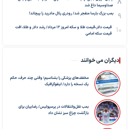
صداوسیما داغ شد
بمب بزرگ بارسا منفجر شد/ رودری رئال مادرید را پیچاند!
قیمت دلار،قیمت طلا و سکه امروز ۱۲ مرداد/ رشد دلار و طلا، افت
قیمت سکه امامی
دیگران می خوانند
مخفف‌های پزشکی را بشناسیم؛ وقتی چند حرف، حکم
یک نسخه را دارد/ اینفوگرافیک
بمب نقل‌وانتقالات در پرسپولیس/ رضاییان برای
بازگشت چراغ سبز نشان داد