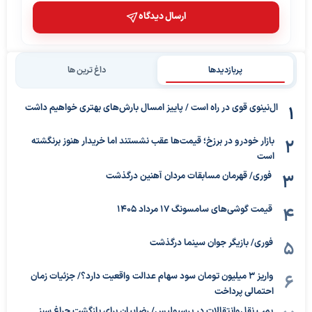
ارسال دیدگاه
پربازدیدها
داغ ترین ها
ال‌نینوی قوی در راه است / پاییز امسال بارش‌های بهتری خواهیم داشت
بازار خودرو در برزخ؛ قیمت‌ها عقب نشستند اما خریدار هنوز برنگشته
است
فوری/ قهرمان مسابقات مردان آهنین درگذشت
قیمت گوشی‌های سامسونگ 17 مرداد 1405
فوری/ بازیگر جوان سینما درگذشت
واریز ۳ میلیون تومان سود سهام عدالت واقعیت دارد؟/ جزئیات زمان
احتمالی پرداخت
بمب نقل‌وانتقالات در پرسپولیس/ رضاییان برای بازگشت چراغ سبز