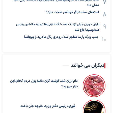
نشان داد
استعفای محمدباقر ذوالقدر صحت دارد؟
پایان دوران جبلی نزدیک است/ گمانه‌زنی‌ها درباره جانشین رئیس
صداوسیما داغ شد
بمب بزرگ بارسا منفجر شد/ رودری رئال مادرید را پیچاند!
دیگران می خوانند
دام ارزان شد، گوشت گران ماند؛ پول مردم کجای این
بازار می‌رود؟
فوری/ رئیس دفتر وزارت خارجه جان باخت