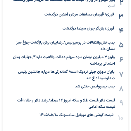
است
فوری/ قهرمان مسابقات مردان آهنین درگذشت
فوری/ بازیگر جوان سینما درگذشت
بمب نقل‌وانتقالات در پرسپولیس/ رضاییان برای بازگشت چراغ سبز
نشان داد
واریز ۳ میلیون تومان سود سهام عدالت واقعیت دارد؟/ جزئیات زمان
احتمالی پرداخت
پایان دوران جبلی نزدیک است/ گمانه‌زنی‌ها درباره جانشین رئیس
صداوسیما داغ شد
بمب پرسپولیس خنثی شد
قیمت دلار،قیمت طلا و سکه امروز ۱۲ مرداد/ رشد دلار و طلا، افت
قیمت سکه امامی
قیمت گوشی های موبایل سامسونگ 1405/05/10