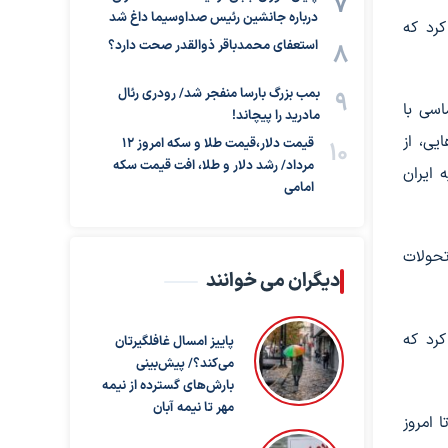
درباره جانشین رئیس صداوسیما داغ شد
کرد که
استعفای محمدباقر ذوالقدر صحت دارد؟
بمب بزرگ بارسا منفجر شد/ رودری رئال
اسی با
مادرید را پیچاند!
یی، از
قیمت دلار،قیمت طلا و سکه امروز ۱۲
مرداد/ رشد دلار و طلا، افت قیمت سکه
 ایران
امامی
تحولات
دیگران می خوانند
کرد که
پاییز امسال غافلگیرتان
می‌کند؟/ پیش‌بینی
بارش‌های گسترده از نیمه
مهر تا نیمه آبان
 امروز