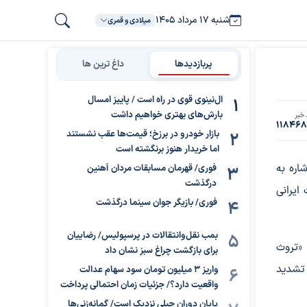
شنبه ۱۷ مرداد ۱۴۰۵
میلادی و قمری
پربازدیدها
داغ ترین ها
ال‌نینوی قوی در راه است / پاییز امسال
بارش‌های بهتری خواهیم داشت
خبر
11846
بازار خودرو در برزخ؛ قیمت‌ها عقب نشستند
اما خریدار هنوز برنگشته است
اره به
فوری/ قهرمان مسابقات مردان آهنین
درگذشت
 ایرانی
فوری/ بازیگر جوان سینما درگذشت
بمب نقل‌وانتقالات در پرسپولیس/ رضاییان
 «تروث
برای بازگشت چراغ سبز نشان داد
تشدید
واریز ۳ میلیون تومان سود سهام عدالت
واقعیت دارد؟/ جزئیات زمان احتمالی پرداخت
پایان دوران جبلی نزدیک است/ گمانه‌زنی‌ها