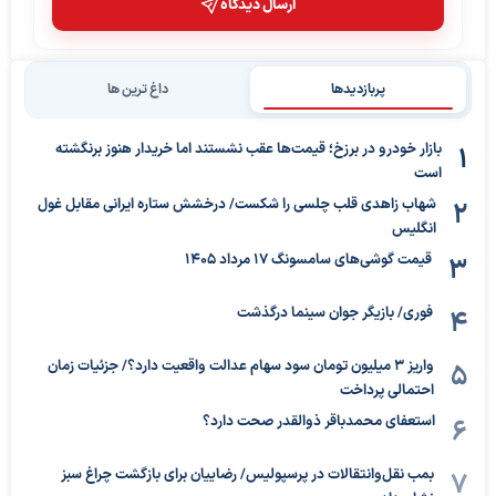
ارسال دیدگاه
پربازدیدها
داغ ترین ها
بازار خودرو در برزخ؛ قیمت‌ها عقب نشستند اما خریدار هنوز برنگشته
است
شهاب زاهدی قلب چلسی را شکست/ درخشش ستاره ایرانی مقابل غول
انگلیس
قیمت گوشی‌های سامسونگ 17 مرداد 1405
فوری/ بازیگر جوان سینما درگذشت
واریز ۳ میلیون تومان سود سهام عدالت واقعیت دارد؟/ جزئیات زمان
احتمالی پرداخت
استعفای محمدباقر ذوالقدر صحت دارد؟
بمب نقل‌وانتقالات در پرسپولیس/ رضاییان برای بازگشت چراغ سبز