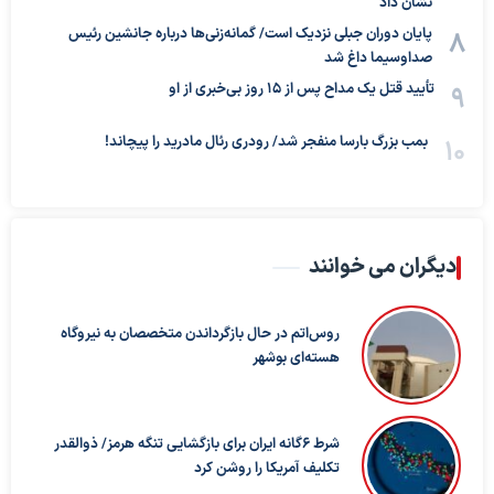
نشان داد
پایان دوران جبلی نزدیک است/ گمانه‌زنی‌ها درباره جانشین رئیس
صداوسیما داغ شد
تأیید قتل یک مداح پس از ۱۵ روز بی‌خبری از او
بمب بزرگ بارسا منفجر شد/ رودری رئال مادرید را پیچاند!
دیگران می خوانند
روس‌اتم در حال بازگرداندن متخصصان به نیروگاه
هسته‌ای بوشهر
شرط ۶گانه ایران برای بازگشایی تنگه هرمز/ ذوالقدر
تکلیف آمریکا را روشن کرد