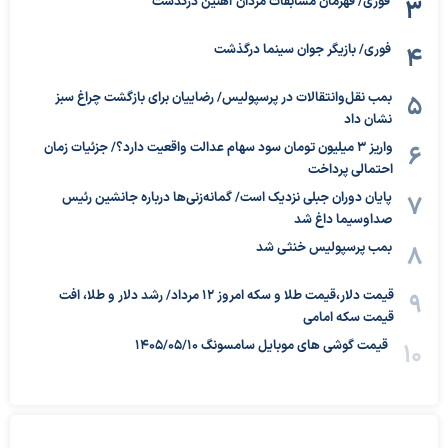
فوری/ قهرمان مسابقات مردان آهنین درگذشت
فوری/ بازیگر جوان سینما درگذشت
بمب نقل‌وانتقالات در پرسپولیس/ رضاییان برای بازگشت چراغ سبز
نشان داد
واریز ۳ میلیون تومان سود سهام عدالت واقعیت دارد؟/ جزئیات زمان
احتمالی پرداخت
پایان دوران جبلی نزدیک است/ گمانه‌زنی‌ها درباره جانشین رئیس
صداوسیما داغ شد
بمب پرسپولیس خنثی شد
قیمت دلار،قیمت طلا و سکه امروز ۱۲ مرداد/ رشد دلار و طلا، افت
قیمت سکه امامی
قیمت گوشی های موبایل سامسونگ 1405/05/10