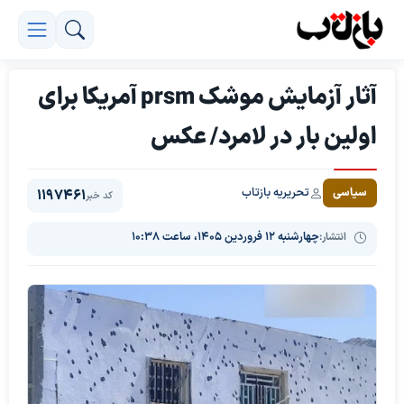
آثار آزمایش موشک prsm آمریکا برای
اولین بار در لامرد/ عکس
تحریریه بازتاب
سیاسی
1197461
کد خبر
انتشار:
چهارشنبه ۱۲ فروردین ۱۴۰۵، ساعت ۱۰:۳۸