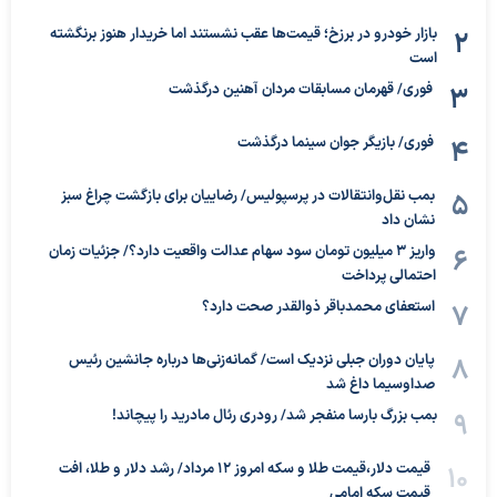
بازار خودرو در برزخ؛ قیمت‌ها عقب نشستند اما خریدار هنوز برنگشته
است
فوری/ قهرمان مسابقات مردان آهنین درگذشت
فوری/ بازیگر جوان سینما درگذشت
بمب نقل‌وانتقالات در پرسپولیس/ رضاییان برای بازگشت چراغ سبز
نشان داد
واریز ۳ میلیون تومان سود سهام عدالت واقعیت دارد؟/ جزئیات زمان
احتمالی پرداخت
استعفای محمدباقر ذوالقدر صحت دارد؟
پایان دوران جبلی نزدیک است/ گمانه‌زنی‌ها درباره جانشین رئیس
صداوسیما داغ شد
بمب بزرگ بارسا منفجر شد/ رودری رئال مادرید را پیچاند!
قیمت دلار،قیمت طلا و سکه امروز ۱۲ مرداد/ رشد دلار و طلا، افت
قیمت سکه امامی