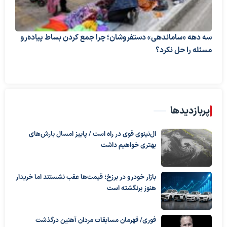
سه دهه «ساماندهی» دستفروشان؛ چرا جمع کردن بساط پیاده‌رو
مسئله را حل نکرد؟
پربازدیدها
ال‌نینوی قوی در راه است / پاییز امسال بارش‌های
بهتری خواهیم داشت
بازار خودرو در برزخ؛ قیمت‌ها عقب نشستند اما خریدار
هنوز برنگشته است
فوری/ قهرمان مسابقات مردان آهنین درگذشت