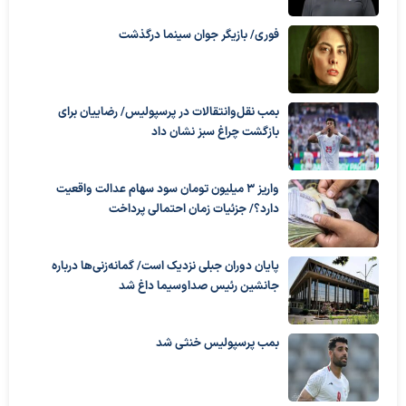
فوری/ بازیگر جوان سینما درگذشت
بمب نقل‌وانتقالات در پرسپولیس/ رضاییان برای
بازگشت چراغ سبز نشان داد
واریز ۳ میلیون تومان سود سهام عدالت واقعیت
دارد؟/ جزئیات زمان احتمالی پرداخت
پایان دوران جبلی نزدیک است/ گمانه‌زنی‌ها درباره
جانشین رئیس صداوسیما داغ شد
بمب پرسپولیس خنثی شد