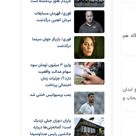
خریدار هنوز برنگشته است
فوری/ قهرمان مسابقات
مردان آهنین درگذشت
اه هم
فوری/ بازیگر جوان سینما
درگذشت
واریز ۳ میلیون تومان سود
سهام عدالت واقعیت
دارد؟/ جزئیات زمان
احتمالی پرداخت
 ابدان
بمب پرسپولیس خنثی شد
حاب و
پایان دوران جبلی نزدیک
است/ گمانه‌زنی‌ها درباره
جانشین رئیس صداوسیما