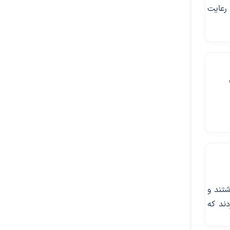
رعایت
شتند و
دند که