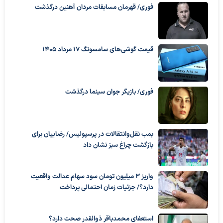
فوری/ قهرمان مسابقات مردان آهنین درگذشت
قیمت گوشی‌های سامسونگ 17 مرداد 1405
فوری/ بازیگر جوان سینما درگذشت
بمب نقل‌وانتقالات در پرسپولیس/ رضاییان برای
بازگشت چراغ سبز نشان داد
واریز ۳ میلیون تومان سود سهام عدالت واقعیت
دارد؟/ جزئیات زمان احتمالی پرداخت
استعفای محمدباقر ذوالقدر صحت دارد؟