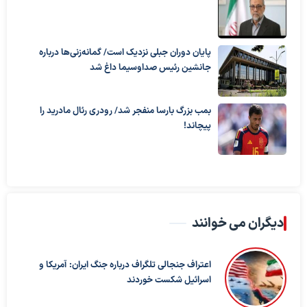
پایان دوران جبلی نزدیک است/ گمانه‌زنی‌ها درباره
جانشین رئیس صداوسیما داغ شد
بمب بزرگ بارسا منفجر شد/ رودری رئال مادرید را
پیچاند!
دیگران می خوانند
اعتراف جنجالی تلگراف درباره جنگ ایران: آمریکا و
اسرائیل شکست خوردند