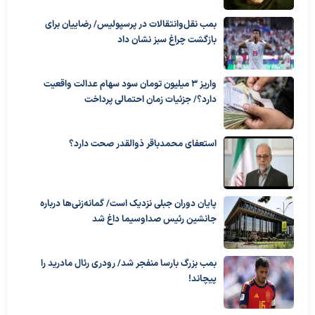
بمب نقل‌وانتقالات در پرسپولیس/ رضاییان برای
بازگشت چراغ سبز نشان داد
واریز ۳ میلیون تومان سود سهام عدالت واقعیت
دارد؟/ جزئیات زمان احتمالی پرداخت
استعفای محمدباقر ذوالقدر صحت دارد؟
پایان دوران جبلی نزدیک است/ گمانه‌زنی‌ها درباره
جانشین رئیس صداوسیما داغ شد
بمب بزرگ بارسا منفجر شد/ رودری رئال مادرید را
پیچاند!