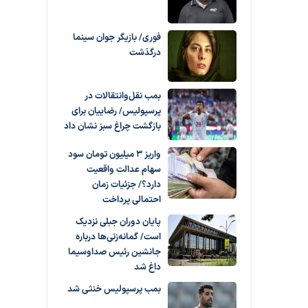
فوری/ بازیگر جوان سینما
درگذشت
بمب نقل‌وانتقالات در
پرسپولیس/ رضاییان برای
بازگشت چراغ سبز نشان داد
واریز ۳ میلیون تومان سود
سهام عدالت واقعیت
دارد؟/ جزئیات زمان
احتمالی پرداخت
پایان دوران جبلی نزدیک
است/ گمانه‌زنی‌ها درباره
جانشین رئیس صداوسیما
داغ شد
بمب پرسپولیس خنثی شد