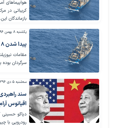
هواپیماهای آمر
کریباتی در مرک
بازماندگان این.
یکشنبه ۸ بهمن ۱۳۹۶
پیدا شدن ۸ بازمانده از قایق ناپدیدشده در اقیانوس آرام
مقامات نیوزیلن
سرگردان بوده ی
سه‌شنبه ۵ دی ۱۳۹۶
سند راهبردی 
اقیانوس آرام
دیاکو حسینی کا
رودرویی با چین