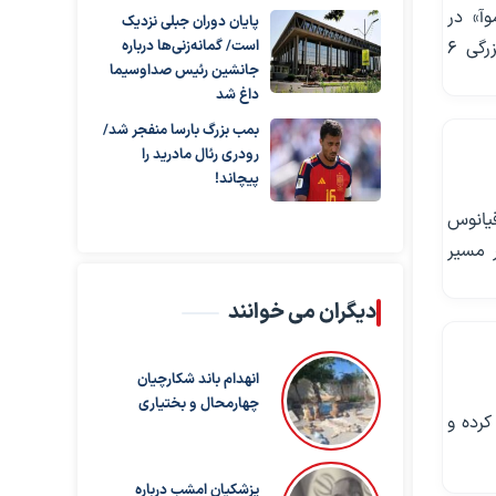
احل «ساموآ» در
پایان دوران جبلی نزدیک
اقیانوس آرام خبر داد. مرکز لرزه‌نگاری آمریکا صبح امروز (سه‌شنبه) زلزله‌ای به بزرگی ۶
است/ گمانه‌زنی‌ها درباره
جانشین رئیس صداوسیما
داغ شد
بمب بزرگ بارسا منفجر شد/
رودری رئال مادرید را
پیچاند!
یانوس
 مسیر
دیگران می خوانند
انهدام باند شکارچیان
چهارمحال و بختیاری
کرده و
پزشکیان امشب درباره