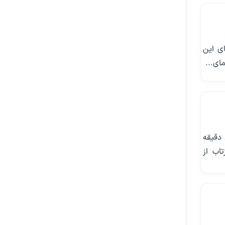
ی این
ای...
سازمان هوافضای چین اعلام کرد ایستگاه فضایی 'تیان‌گونگ-1' این کشور ساعت 8:15 دقیقه
اب از