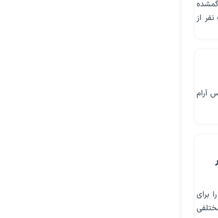
 گمشده
نفر از
س آرام
ا برای
مختلفی