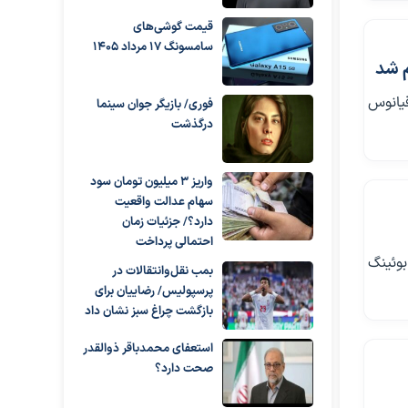
قیمت گوشی‌های
سامسونگ 17 مرداد 1405
م شد
قیانوس
فوری/ بازیگر جوان سینما
درگذشت
واریز ۳ میلیون تومان سود
سهام عدالت واقعیت
دارد؟/ جزئیات زمان
احتمالی پرداخت
بوئینگ
بمب نقل‌وانتقالات در
پرسپولیس/ رضاییان برای
بازگشت چراغ سبز نشان داد
استعفای محمدباقر ذوالقدر
صحت دارد؟