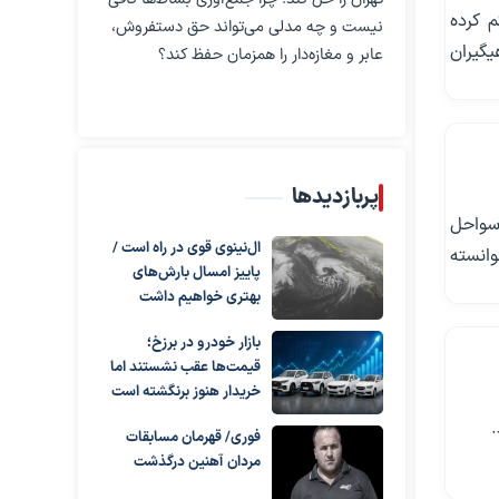
ا گم کرده
نیست و چه مدلی می‌تواند حق دستفروش،
یگیران
عابر و مغازه‌دار را همزمان حفظ کند؟
پربازدیدها
ر نزدیکی سواحل
ال‌نینوی قوی در راه است /
وانسته
پاییز امسال بارش‌های
بهتری خواهیم داشت
بازار خودرو در برزخ؛
قیمت‌ها عقب نشستند اما
خریدار هنوز برنگشته است
.
فوری/ قهرمان مسابقات
مردان آهنین درگذشت