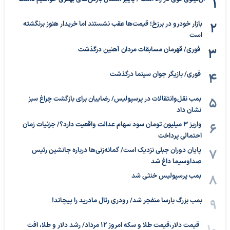
بازار خودرو در برزخ؛ قیمت‌ها عقب نشستند اما خریدار هنوز برنگشته
است
فوری/ قهرمان مسابقات مردان آهنین درگذشت
فوری/ بازیگر جوان سینما درگذشت
بمب نقل‌وانتقالات در پرسپولیس/ رضاییان برای بازگشت چراغ سبز
نشان داد
واریز ۳ میلیون تومان سود سهام عدالت واقعیت دارد؟/ جزئیات زمان
احتمالی پرداخت
پایان دوران جبلی نزدیک است/ گمانه‌زنی‌ها درباره جانشین رئیس
صداوسیما داغ شد
بمب پرسپولیس خنثی شد
بمب بزرگ بارسا منفجر شد/ رودری رئال مادرید را پیچاند!
قیمت دلار،قیمت طلا و سکه امروز ۱۲ مرداد/ رشد دلار و طلا، افت