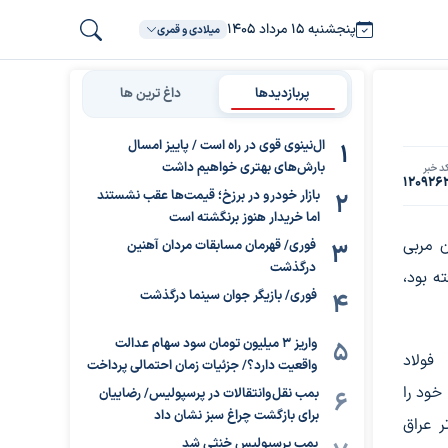
پنجشنبه ۱۵ مرداد ۱۴۰۵
میلادی و قمری
پربازدیدها
داغ ترین ها
ال‌نینوی قوی در راه است / پاییز امسال
بارش‌های بهتری خواهیم داشت
د خبر
120926
بازار خودرو در برزخ؛ قیمت‌ها عقب نشستند
اما خریدار هنوز برنگشته است
 مربی
فوری/ قهرمان مسابقات مردان آهنین
درگذشت
ه بود،
فوری/ بازیگر جوان سینما درگذشت
واریز ۳ میلیون تومان سود سهام عدالت
فولاد
واقعیت دارد؟/ جزئیات زمان احتمالی پرداخت
خود را
بمب نقل‌وانتقالات در پرسپولیس/ رضاییان
برای بازگشت چراغ سبز نشان داد
ر عراق
بمب پرسپولیس خنثی شد