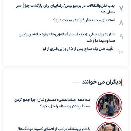
بمب نقل‌وانتقالات در پرسپولیس/ رضاییان برای بازگشت چراغ سبز
نشان داد
استعفای محمدباقر ذوالقدر صحت دارد؟
پایان دوران جبلی نزدیک است/ گمانه‌زنی‌ها درباره جانشین رئیس
صداوسیما داغ شد
تأیید قتل یک مداح پس از ۱۵ روز بی‌خبری از او
دیگران می خوانند
سه دهه «ساماندهی» دستفروشان؛ چرا جمع کردن
بساط پیاده‌رو مسئله را حل نکرد؟
خشم بی‌سابقه ترامپ از افشای کمبود موشک‌ها/