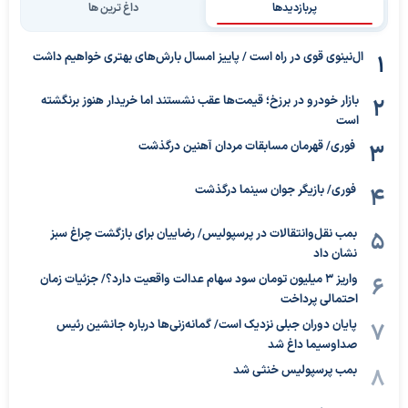
پربازدیدها
داغ ترین ها
ال‌نینوی قوی در راه است / پاییز امسال بارش‌های بهتری خواهیم داشت
بازار خودرو در برزخ؛ قیمت‌ها عقب نشستند اما خریدار هنوز برنگشته
است
فوری/ قهرمان مسابقات مردان آهنین درگذشت
فوری/ بازیگر جوان سینما درگذشت
بمب نقل‌وانتقالات در پرسپولیس/ رضاییان برای بازگشت چراغ سبز
نشان داد
واریز ۳ میلیون تومان سود سهام عدالت واقعیت دارد؟/ جزئیات زمان
احتمالی پرداخت
پایان دوران جبلی نزدیک است/ گمانه‌زنی‌ها درباره جانشین رئیس
صداوسیما داغ شد
بمب پرسپولیس خنثی شد