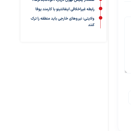
هشدار پلیس تهران درباره «کودک‌بلاگرها»
رابطه غیراخلاقی اینفانتینو با کارمند یوفا
ولایتی: نیروهای خارجی باید منطقه را ترک
کنند