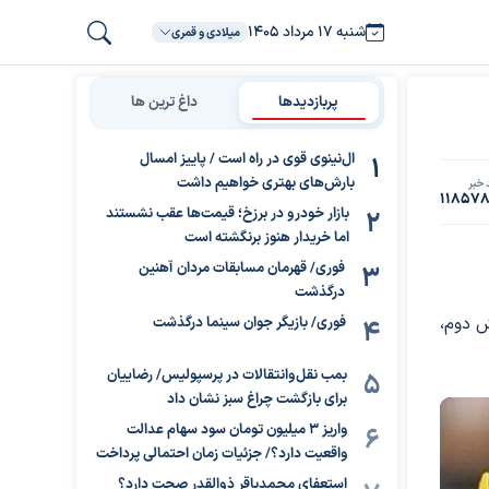
شنبه ۱۷ مرداد ۱۴۰۵
میلادی و قمری
پربازدیدها
داغ ترین ها
ال‌نینوی قوی در راه است / پاییز امسال
بارش‌های بهتری خواهیم داشت
 خبر
11857
بازار خودرو در برزخ؛ قیمت‌ها عقب نشستند
اما خریدار هنوز برنگشته است
فوری/ قهرمان مسابقات مردان آهنین
درگذشت
د. در روش دوم،
فوری/ بازیگر جوان سینما درگذشت
بمب نقل‌وانتقالات در پرسپولیس/ رضاییان
برای بازگشت چراغ سبز نشان داد
واریز ۳ میلیون تومان سود سهام عدالت
واقعیت دارد؟/ جزئیات زمان احتمالی پرداخت
استعفای محمدباقر ذوالقدر صحت دارد؟