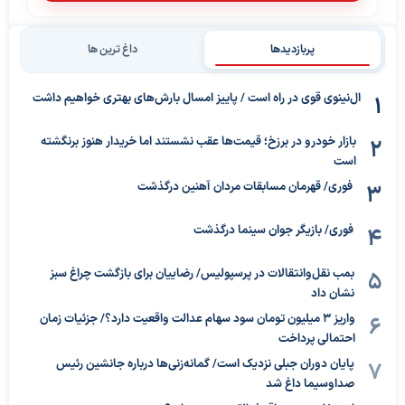
پربازدیدها
داغ ترین ها
ال‌نینوی قوی در راه است / پاییز امسال بارش‌های بهتری خواهیم داشت
بازار خودرو در برزخ؛ قیمت‌ها عقب نشستند اما خریدار هنوز برنگشته
است
فوری/ قهرمان مسابقات مردان آهنین درگذشت
فوری/ بازیگر جوان سینما درگذشت
بمب نقل‌وانتقالات در پرسپولیس/ رضاییان برای بازگشت چراغ سبز
نشان داد
واریز ۳ میلیون تومان سود سهام عدالت واقعیت دارد؟/ جزئیات زمان
احتمالی پرداخت
پایان دوران جبلی نزدیک است/ گمانه‌زنی‌ها درباره جانشین رئیس
صداوسیما داغ شد