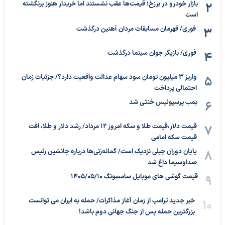
بازار خودرو در برزخ؛ قیمت‌ها عقب نشستند اما خریدار هنوز برنگشته
است
فوری/ قهرمان مسابقات مردان آهنین درگذشت
فوری/ بازیگر جوان سینما درگذشت
واریز ۳ میلیون تومان سود سهام عدالت واقعیت دارد؟/ جزئیات زمان
احتمالی پرداخت
بمب پرسپولیس خنثی شد
قیمت دلار،قیمت طلا و سکه امروز ۱۲ مرداد/ رشد دلار و طلا، افت
قیمت سکه امامی
پایان دوران جبلی نزدیک است/ گمانه‌زنی‌ها درباره جانشین رئیس
صداوسیما داغ شد
قیمت گوشی های موبایل سامسونگ 1405/05/10
خبر جدید ترامپ از زمان آغاز مذاکرات/ حمله به ایران می توانست
بزرگترین حمله پس از جنگ جهانی دوم باشد!