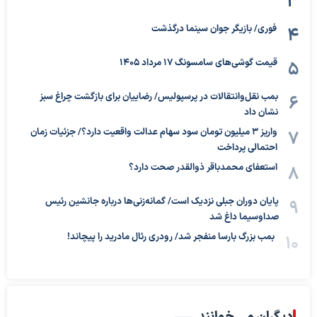
فوری/ بازیگر جوان سینما درگذشت
قیمت گوشی‌های سامسونگ 17 مرداد 1405
بمب نقل‌وانتقالات در پرسپولیس/ رضاییان برای بازگشت چراغ سبز
نشان داد
واریز ۳ میلیون تومان سود سهام عدالت واقعیت دارد؟/ جزئیات زمان
احتمالی پرداخت
استعفای محمدباقر ذوالقدر صحت دارد؟
پایان دوران جبلی نزدیک است/ گمانه‌زنی‌ها درباره جانشین رئیس
صداوسیما داغ شد
بمب بزرگ بارسا منفجر شد/ رودری رئال مادرید را پیچاند!
دیگران می خوانند