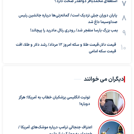
استعفای محمدباقر ذوالقدر صحت دارد؟
پایان دوران جبلی نزدیک است/ گمانه‌زنی‌ها درباره جانشین رئیس
صداوسیما داغ شد
بمب بزرگ بارسا منفجر شد/ رودری رئال مادرید را پیچاند!
قیمت دلار،قیمت طلا و سکه امروز ۱۲ مرداد/ رشد دلار و طلا، افت
قیمت سکه امامی
دیگران می خوانند
توئیت انگلیسی پزشکیان خطاب به آمریکا؛ هرگز
دوباره!
اعتراف جنجالی ترامپ درباره موشک‌های آمریکا /
خودمان به موشک نیاز داریم