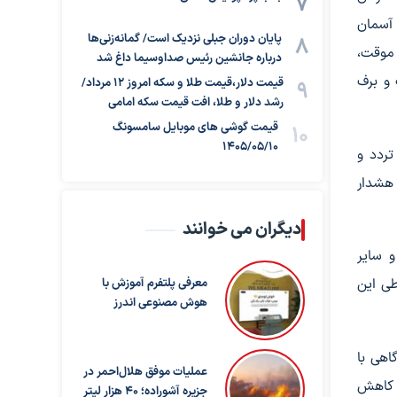
 آسمان
پایان دوران جبلی نزدیک است/ گمانه‌زنی‌ها
 موقت،
درباره جانشین رئیس صداوسیما داغ شد
 و برف
قیمت دلار،قیمت طلا و سکه امروز ۱۲ مرداد/
رشد دلار و طلا، افت قیمت سکه امامی
قیمت گوشی های موبایل سامسونگ
1405/05/10
تردد و
 هشدار
دیگران می خوانند
 سایر
طی این
معرفی پلتفرم آموزش با
هوش مصنوعی اندرز
اهی با
عملیات موفق هلال‌احمر در
ا کاهش
جزیره آشوراده؛ ۴۰ هزار لیتر