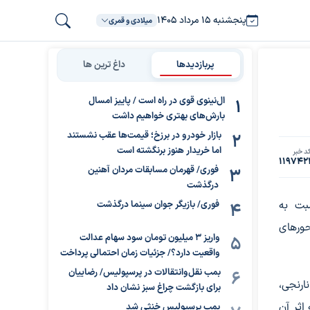
پنجشنبه ۱۵ مرداد ۱۴۰۵
میلادی و قمری
پربازدیدها
داغ ترین ها
ال‌نینوی قوی در راه است / پاییز امسال
بارش‌های بهتری خواهیم داشت
بازار خودرو در برزخ؛ قیمت‌ها عقب نشستند
اما خریدار هنوز برنگشته است
د خبر
119742
فوری/ قهرمان مسابقات مردان آهنین
درگذشت
سبت به
فوری/ بازیگر جوان سینما درگذشت
ورهای
واریز ۳ میلیون تومان سود سهام عدالت
واقعیت دارد؟/ جزئیات زمان احتمالی پرداخت
بمب نقل‌وانتقالات در پرسپولیس/ رضاییان
ارنجی،
برای بازگشت چراغ سبز نشان داد
اثر آن
بمب پرسپولیس خنثی شد