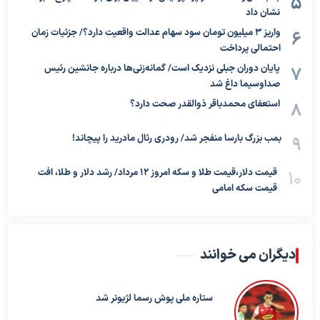
نشان داد
واریز ۳ میلیون تومان سود سهام عدالت واقعیت دارد؟/ جزئیات زمان
احتمالی پرداخت
پایان دوران جبلی نزدیک است/ گمانه‌زنی‌ها درباره جانشین رئیس
صداوسیما داغ شد
استعفای محمدباقر ذوالقدر صحت دارد؟
بمب بزرگ بارسا منفجر شد/ رودری رئال مادرید را پیچاند!
قیمت دلار،قیمت طلا و سکه امروز ۱۲ مرداد/ رشد دلار و طلا، افت
قیمت سکه امامی
دیگران می خوانند
ستاره ملی پوش رسما لژیونر شد