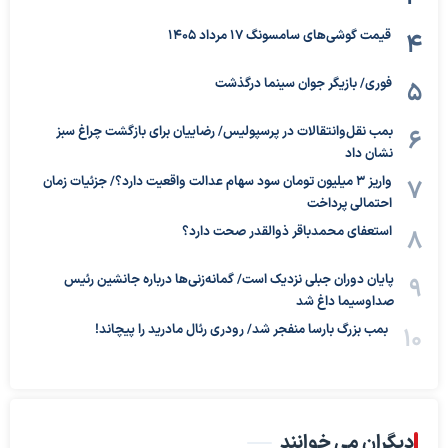
قیمت گوشی‌های سامسونگ 17 مرداد 1405
فوری/ بازیگر جوان سینما درگذشت
بمب نقل‌وانتقالات در پرسپولیس/ رضاییان برای بازگشت چراغ سبز
نشان داد
واریز ۳ میلیون تومان سود سهام عدالت واقعیت دارد؟/ جزئیات زمان
احتمالی پرداخت
استعفای محمدباقر ذوالقدر صحت دارد؟
پایان دوران جبلی نزدیک است/ گمانه‌زنی‌ها درباره جانشین رئیس
صداوسیما داغ شد
بمب بزرگ بارسا منفجر شد/ رودری رئال مادرید را پیچاند!
دیگران می خوانند