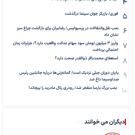
فوری/ بازیگر جوان سینما درگذشت
بمب نقل‌وانتقالات در پرسپولیس/ رضاییان برای بازگشت چراغ سبز
نشان داد
واریز ۳ میلیون تومان سود سهام عدالت واقعیت دارد؟/ جزئیات زمان
احتمالی پرداخت
استعفای محمدباقر ذوالقدر صحت دارد؟
پایان دوران جبلی نزدیک است/ گمانه‌زنی‌ها درباره جانشین رئیس
صداوسیما داغ شد
بمب بزرگ بارسا منفجر شد/ رودری رئال مادرید را پیچاند!
دیگران می خوانند