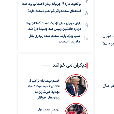
واقعیت دارد؟/ جزئیات زمان احتمالی پرداخت
استعفای محمدباقر ذوالقدر صحت دارد؟
پایان دوران جبلی نزدیک است/ گمانه‌زنی‌ها
درباره جانشین رئیس صداوسیما داغ شد
 میزان
بمب بزرگ بارسا منفجر شد/ رودری رئال
مادرید را پیچاند!
مرگ‌ومیر ناشی از ابتلای انسانی به این ویروس در حالت معمول بین یک تا ۱۵ درصد در آسیا و اروپا و البته در قاره آمریکا تا حدود ۵۰
دیگران می خوانند
خشم بی‌سابقه ترامپ از
ر در سطح جهان طی هر سال
افشای کمبود موشک‌ها/
تهدید خبرنگاران به
زندان‌های طولانی
دردسر جدید برای