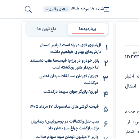
شنبه ۱۷ مرداد ۱۴۰۵
میلادی و قمری
پربازدیدها
داغ ترین ها
ال‌نینوی قوی در راه است / پاییز امسال
بارش‌های بهتری خواهیم داشت
 خبر
120373
بازار خودرو در برزخ؛ قیمت‌ها عقب نشستند
اما خریدار هنوز برنگشته است
 اخبار
فوری/ قهرمان مسابقات مردان آهنین
درگذشت
انتقال
فوری/ بازیگر جوان سینما درگذشت
قیمت گوشی‌های سامسونگ 17 مرداد 1405
ت عمده
وس» از
بمب نقل‌وانتقالات در پرسپولیس/ رضاییان
برای بازگشت چراغ سبز نشان داد
ه شمار
واریز ۳ میلیون تومان سود سهام عدالت