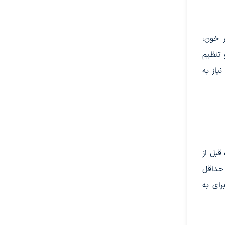
ر خون،
 تنظیم
یاز به
قبل از
 حداقل
رای به