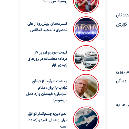
پرسپولیس رسید
هندگان
 گزارش
کنسرت‌های پیش‌رو؛ از علی
قمصری تا مجید انتظامی
قیمت خودرو امروز ۱۷
مرداد/ معاملات در روزهای
رکودی بازار
م ریوی
 ویژگی
وحشت تل‌آویو از توافق
ترامپ با ایران/ مقام
اسرائیلی: خودمان وارد عمل
می‌شویم!
‌ها به
المیادین: چشم‌انداز توافق
ایران و عمان امیدوارکننده
است