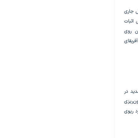
ل جاری
نظر آزمایشگاهی اثبات
ین روی
فریقای
دید در
ب خون‌ریزی
د ریوی