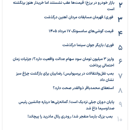
بازار خودرو در برزخ؛ قیمت‌ها عقب نشستند اما خریدار هنوز برنگشته
است
فوری/ قهرمان مسابقات مردان آهنین درگذشت
قیمت گوشی‌های سامسونگ 17 مرداد 1405
فوری/ بازیگر جوان سینما درگذشت
واریز ۳ میلیون تومان سود سهام عدالت واقعیت دارد؟/ جزئیات زمان
احتمالی پرداخت
بمب نقل‌وانتقالات در پرسپولیس/ رضاییان برای بازگشت چراغ سبز
نشان داد
استعفای محمدباقر ذوالقدر صحت دارد؟
پایان دوران جبلی نزدیک است/ گمانه‌زنی‌ها درباره جانشین رئیس
صداوسیما داغ شد
بمب بزرگ بارسا منفجر شد/ رودری رئال مادرید را پیچاند!