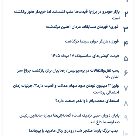
بازار خودرو در برزخ؛ قیمت‌ها عقب نشستند اما خریدار هنوز برنگشته
است
فوری/ قهرمان مسابقات مردان آهنین درگذشت
فوری/ بازیگر جوان سینما درگذشت
قیمت گوشی‌های سامسونگ 17 مرداد 1405
بمب نقل‌وانتقالات در پرسپولیس/ رضاییان برای بازگشت چراغ سبز
نشان داد
واریز ۳ میلیون تومان سود سهام عدالت واقعیت دارد؟/ جزئیات زمان
احتمالی پرداخت
استعفای محمدباقر ذوالقدر صحت دارد؟
پایان دوران جبلی نزدیک است/ گمانه‌زنی‌ها درباره جانشین رئیس
صداوسیما داغ شد
بمب بزرگ بارسا منفجر شد/ رودری رئال مادرید را پیچاند!