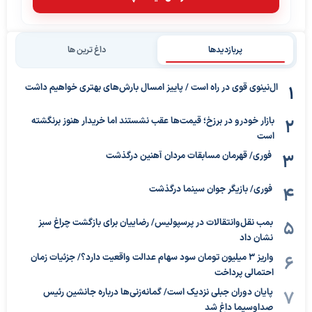
پربازدیدها
داغ ترین ها
ال‌نینوی قوی در راه است / پاییز امسال بارش‌های بهتری خواهیم داشت
بازار خودرو در برزخ؛ قیمت‌ها عقب نشستند اما خریدار هنوز برنگشته
است
فوری/ قهرمان مسابقات مردان آهنین درگذشت
فوری/ بازیگر جوان سینما درگذشت
بمب نقل‌وانتقالات در پرسپولیس/ رضاییان برای بازگشت چراغ سبز
نشان داد
واریز ۳ میلیون تومان سود سهام عدالت واقعیت دارد؟/ جزئیات زمان
احتمالی پرداخت
پایان دوران جبلی نزدیک است/ گمانه‌زنی‌ها درباره جانشین رئیس
صداوسیما داغ شد