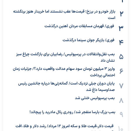
بازار خودرو در برزخ؛ قیمت‌ها عقب نشستند اما خریدار هنوز برنگشته
است
فوری/ قهرمان مسابقات مردان آهنین درگذشت
فوری/ بازیگر جوان سینما درگذشت
بمب نقل‌وانتقالات در پرسپولیس/ رضاییان برای بازگشت چراغ سبز
نشان داد
واریز ۳ میلیون تومان سود سهام عدالت واقعیت دارد؟/ جزئیات زمان
احتمالی پرداخت
پایان دوران جبلی نزدیک است/ گمانه‌زنی‌ها درباره جانشین رئیس
صداوسیما داغ شد
بمب پرسپولیس خنثی شد
بمب بزرگ بارسا منفجر شد/ رودری رئال مادرید را پیچاند!
قیمت دلار،قیمت طلا و سکه امروز ۱۲ مرداد/ رشد دلار و طلا، افت