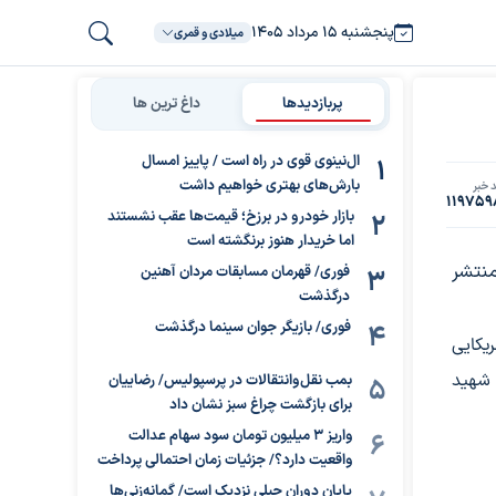
پنجشنبه ۱۵ مرداد ۱۴۰۵
میلادی و قمری
پربازدیدها
داغ ترین ها
ال‌نینوی قوی در راه است / پاییز امسال
بارش‌های بهتری خواهیم داشت
 خبر
119759
بازار خودرو در برزخ؛ قیمت‌ها عقب نشستند
اما خریدار هنوز برنگشته است
نتشر
فوری/ قهرمان مسابقات مردان آهنین
درگذشت
فوری/ بازیگر جوان سینما درگذشت
کایی
 شهید
بمب نقل‌وانتقالات در پرسپولیس/ رضاییان
برای بازگشت چراغ سبز نشان داد
واریز ۳ میلیون تومان سود سهام عدالت
واقعیت دارد؟/ جزئیات زمان احتمالی پرداخت
پایان دوران جبلی نزدیک است/ گمانه‌زنی‌ها