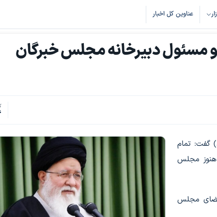
زار
عناوین کل اخبار
 و مسئول دبیرخانه مجلس خبرگان
ک
6
الهدی امروز (یکشنبه ۱۷ اسفند) گفت: تمام
 هنوز مجلس
عضای مجلس