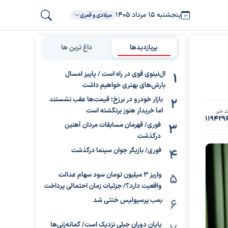
پنجشنبه ۱۵ مرداد ۱۴۰۵
میلادی و قمری
پربازدیدها
داغ ترین ها
ال‌نینوی قوی در راه است / پاییز امسال
بارش‌های بهتری خواهیم داشت
بازار خودرو در برزخ؛ قیمت‌ها عقب نشستند
اما خریدار هنوز برنگشته است
د خبر
119429
فوری/ قهرمان مسابقات مردان آهنین
درگذشت
فوری/ بازیگر جوان سینما درگذشت
واریز ۳ میلیون تومان سود سهام عدالت
واقعیت دارد؟/ جزئیات زمان احتمالی پرداخت
بمب پرسپولیس خنثی شد
پایان دوران جبلی نزدیک است/ گمانه‌زنی‌ها