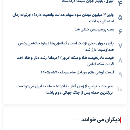
فوری/ بازیگر جوان سینما درگذشت
واریز ۳ میلیون تومان سود سهام عدالت واقعیت دارد؟/ جزئیات زمان
احتمالی پرداخت
بمب پرسپولیس خنثی شد
پایان دوران جبلی نزدیک است/ گمانه‌زنی‌ها درباره جانشین رئیس
صداوسیما داغ شد
قیمت دلار،قیمت طلا و سکه امروز ۱۲ مرداد/ رشد دلار و طلا، افت
قیمت سکه امامی
قیمت گوشی های موبایل سامسونگ 1405/05/10
خبر جدید ترامپ از زمان آغاز مذاکرات/ حمله به ایران می توانست
بزرگترین حمله پس از جنگ جهانی دوم باشد!
دیگران می خوانند