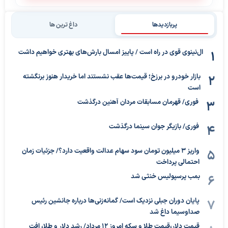
پربازدیدها
داغ ترین ها
ال‌نینوی قوی در راه است / پاییز امسال بارش‌های بهتری خواهیم داشت
بازار خودرو در برزخ؛ قیمت‌ها عقب نشستند اما خریدار هنوز برنگشته
است
فوری/ قهرمان مسابقات مردان آهنین درگذشت
فوری/ بازیگر جوان سینما درگذشت
واریز ۳ میلیون تومان سود سهام عدالت واقعیت دارد؟/ جزئیات زمان
احتمالی پرداخت
بمب پرسپولیس خنثی شد
پایان دوران جبلی نزدیک است/ گمانه‌زنی‌ها درباره جانشین رئیس
صداوسیما داغ شد
قیمت دلار،قیمت طلا و سکه امروز ۱۲ مرداد/ رشد دلار و طلا، افت