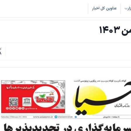
زار
عناوین کل اخبار
کد
8