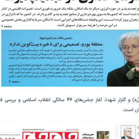
_ حضور رهبر معظم انقلاب در حرم امام خمینی (ره) و گلزار شهدا، آغاز جشن‌های ۴۶ سالگی انقلاب اسلا
مان است.