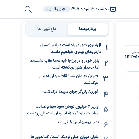
پنجشنبه ۱۵ مرداد ۱۴۰۵
میلادی و قمری
پربازدیدها
داغ ترین ها
ال‌نینوی قوی در راه است / پاییز امسال
بارش‌های بهتری خواهیم داشت
 خبر
112305
بازار خودرو در برزخ؛ قیمت‌ها عقب نشستند
اما خریدار هنوز برنگشته است
فوری/ قهرمان مسابقات مردان آهنین
درگذشت
فوری/ بازیگر جوان سینما درگذشت
واریز ۳ میلیون تومان سود سهام عدالت
واقعیت دارد؟/ جزئیات زمان احتمالی پرداخت
بمب پرسپولیس خنثی شد
پایان دوران جبلی نزدیک است/ گمانه‌زنی‌ها