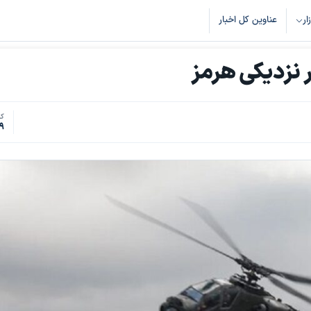
زار
عناوین کل اخبار
 نزدیکی هرمز
کد
9