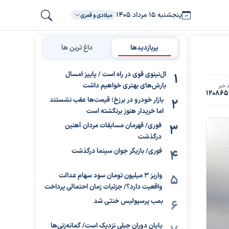
پنجشنبه ۱۵ مرداد ۱۴۰۵
میلادی و قمری
پربازدیدها
داغ ترین ها
ال‌نینوی قوی در راه است / پاییز امسال
بارش‌های بهتری خواهیم داشت
 خبر
120865
بازار خودرو در برزخ؛ قیمت‌ها عقب نشستند
اما خریدار هنوز برنگشته است
فوری/ قهرمان مسابقات مردان آهنین
درگذشت
فوری/ بازیگر جوان سینما درگذشت
واریز ۳ میلیون تومان سود سهام عدالت
واقعیت دارد؟/ جزئیات زمان احتمالی پرداخت
بمب پرسپولیس خنثی شد
پایان دوران جبلی نزدیک است/ گمانه‌زنی‌ها