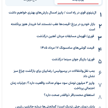
ال‌نینوی قوی در راه است / پاییز امسال بارش‌های بهتری خواهیم داشت
بازار خودرو در برزخ؛ قیمت‌ها عقب نشستند اما خریدار هنوز برنگشته
است
فوری/ قهرمان مسابقات مردان آهنین درگذشت
قیمت گوشی‌های سامسونگ 17 مرداد 1405
فوری/ بازیگر جوان سینما درگذشت
بمب نقل‌وانتقالات در پرسپولیس/ رضاییان برای بازگشت چراغ سبز
نشان داد
واریز ۳ میلیون تومان سود سهام عدالت واقعیت دارد؟/ جزئیات زمان
احتمالی پرداخت
استعفای محمدباقر ذوالقدر صحت دارد؟
پایان دوران جبلی نزدیک است/ گمانه‌زنی‌ها درباره جانشین رئیس