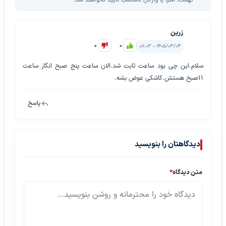
تهمت، افترا یا واژگان نامناسب تأیید نخواهند شد.
زرین
0
0
۱۴۰۵/۰۳/۰۴ - ۰۸:۰۳
سلام.این چی بود ساعت ثابت شد.الان ساعت پنج صبح انگار ساعت
11صبح هستش.کاشکی عوض بشه.
پاسخ
دیدگاهتان را بنویسید
متن دیدگاه
*