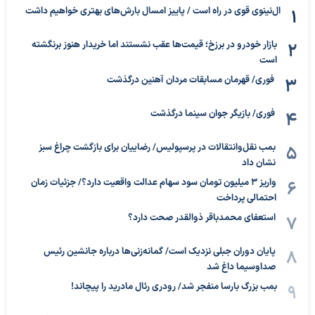
ال‌نینوی قوی در راه است / پاییز امسال بارش‌های بهتری خواهیم داشت
بازار خودرو در برزخ؛ قیمت‌ها عقب نشستند اما خریدار هنوز برنگشته
است
فوری/ قهرمان مسابقات مردان آهنین درگذشت
فوری/ بازیگر جوان سینما درگذشت
بمب نقل‌وانتقالات در پرسپولیس/ رضاییان برای بازگشت چراغ سبز
نشان داد
واریز ۳ میلیون تومان سود سهام عدالت واقعیت دارد؟/ جزئیات زمان
احتمالی پرداخت
استعفای محمدباقر ذوالقدر صحت دارد؟
پایان دوران جبلی نزدیک است/ گمانه‌زنی‌ها درباره جانشین رئیس
صداوسیما داغ شد
بمب بزرگ بارسا منفجر شد/ رودری رئال مادرید را پیچاند!