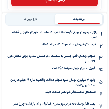
ارسال دیدگاه
پربازدیدها
داغ ترین ها
بازار خودرو در برزخ؛ قیمت‌ها عقب نشستند اما خریدار هنوز برنگشته
است
قیمت گوشی‌های سامسونگ 17 مرداد 1405
شهاب زاهدی قلب چلسی را شکست/ درخشش ستاره ایرانی مقابل غول
انگلیس
فوری/ بازیگر جوان سینما درگذشت
واریز ۳ میلیون تومان سود سهام عدالت واقعیت دارد؟/ جزئیات زمان
احتمالی پرداخت
استعفای محمدباقر ذوالقدر صحت دارد؟
بمب نقل‌وانتقالات در پرسپولیس/ رضاییان برای بازگشت چراغ سبز