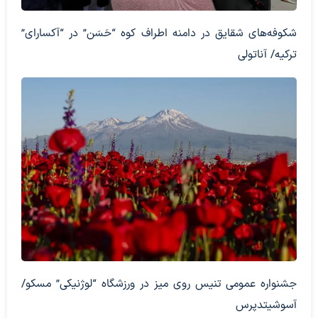
شکوفه‌های شقایق در دامنه اطراف کوه “حَسَن” در “آکسارای”
ترکیه/ آناتولی
جشنواره عمومی تنیس روی میز در ورزشگاه “لوژنیکی” مسکو/
آسوشیتدپرس