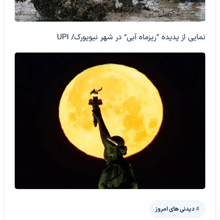
نمایی از پدیده “ریزماه آبی” در شهر نیویورک/ UPI
دیدنی های امروز