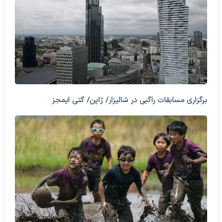
برگزاری مسابقات راگبی در شالیزار/ ژاپن/ گتی ایمجز