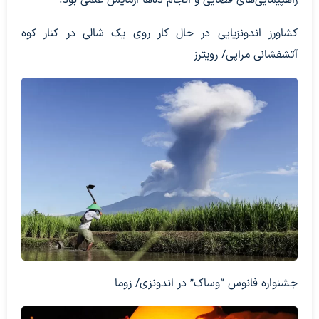
راهپیمایی‌های فضایی و انجام ده‌ها آزمایش علمی بود.
کشاورز اندونزیایی در حال کار روی یک شالی در کنار کوه
آتشفشانی مراپی/ رویترز
جشنواره فانوس “وساک” در اندونزی/ زوما