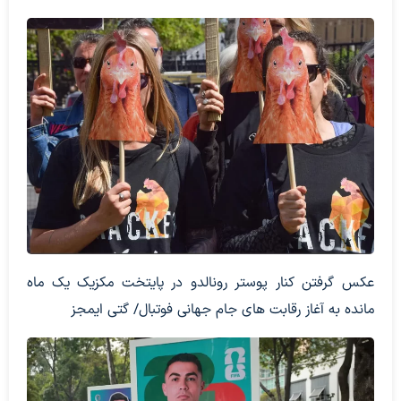
عکس گرفتن کنار پوستر رونالدو در پایتخت مکزیک یک ماه
مانده به آغاز رقابت های جام جهانی فوتبال/ گتی ایمجز