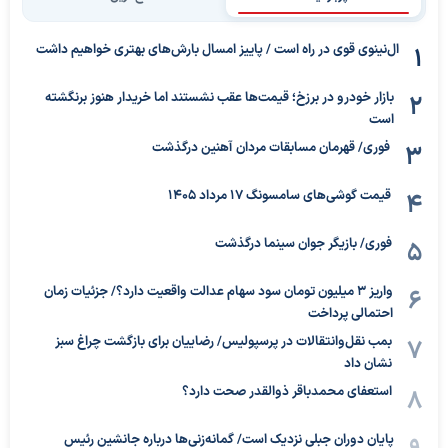
ال‌نینوی قوی در راه است / پاییز امسال بارش‌های بهتری خواهیم داشت
بازار خودرو در برزخ؛ قیمت‌ها عقب نشستند اما خریدار هنوز برنگشته
است
فوری/ قهرمان مسابقات مردان آهنین درگذشت
قیمت گوشی‌های سامسونگ 17 مرداد 1405
فوری/ بازیگر جوان سینما درگذشت
واریز ۳ میلیون تومان سود سهام عدالت واقعیت دارد؟/ جزئیات زمان
احتمالی پرداخت
بمب نقل‌وانتقالات در پرسپولیس/ رضاییان برای بازگشت چراغ سبز
نشان داد
استعفای محمدباقر ذوالقدر صحت دارد؟
پایان دوران جبلی نزدیک است/ گمانه‌زنی‌ها درباره جانشین رئیس