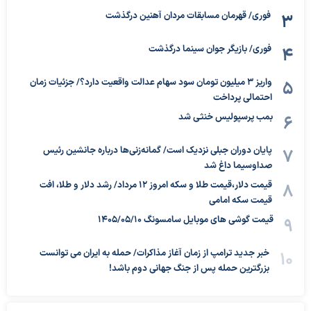
فوری/ قهرمان مسابقات مردان آهنین درگذشت
فوری/ بازیگر جوان سینما درگذشت
واریز ۳ میلیون تومان سود سهام عدالت واقعیت دارد؟/ جزئیات زمان
احتمالی پرداخت
بمب پرسپولیس خنثی شد
پایان دوران جبلی نزدیک است/ گمانه‌زنی‌ها درباره جانشین رئیس
صداوسیما داغ شد
قیمت دلار،قیمت طلا و سکه امروز ۱۲ مرداد/ رشد دلار و طلا، افت
قیمت سکه امامی
قیمت گوشی های موبایل سامسونگ 1405/05/10
خبر جدید ترامپ از زمان آغاز مذاکرات/ حمله به ایران می توانست
بزرگترین حمله پس از جنگ جهانی دوم باشد!