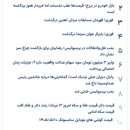
بازار خودرو در برزخ؛ قیمت‌ها عقب نشستند اما خریدار هنوز برنگشته
است
فوری/ قهرمان مسابقات مردان آهنین درگذشت
فوری/ بازیگر جوان سینما درگذشت
بمب نقل‌وانتقالات در پرسپولیس/ رضاییان برای بازگشت چراغ سبز
نشان داد
واریز ۳ میلیون تومان سود سهام عدالت واقعیت دارد؟/ جزئیات زمان
احتمالی پرداخت
پایان دوران جبلی نزدیک است/ گمانه‌زنی‌ها درباره جانشین رئیس
صداوسیما داغ شد
بمب پرسپولیس خنثی شد
قیمت دلار،قیمت طلا و سکه امروز ۱۲ مرداد/ رشد دلار و طلا، افت
قیمت سکه امامی
قیمت گوشی های موبایل سامسونگ 1405/05/10