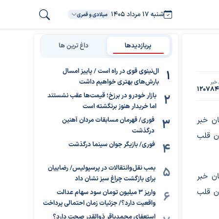
شنبه ۱۷ مرداد ۱۴۰۵
میلادی و قمری
پربازدیدها
داغ ترین ها
ال‌نینوی قوی در راه است / پاییز امسال
بارش‌های بهتری خواهیم داشت
خبر
12078
بازار خودرو در برزخ؛ قیمت‌ها عقب نشستند
اما خریدار هنوز برنگشته است
ن خبر
فوری/ قهرمان مسابقات مردان آهنین
درگذشت
ان قلب
فوری/ بازیگر جوان سینما درگذشت
بمب نقل‌وانتقالات در پرسپولیس/ رضاییان
ن خبر
برای بازگشت چراغ سبز نشان داد
ان قلب
واریز ۳ میلیون تومان سود سهام عدالت
واقعیت دارد؟/ جزئیات زمان احتمالی پرداخت
استعفای محمدباقر ذوالقدر صحت دارد؟