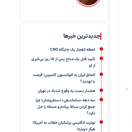
جدیدترین خبرها
لحظه انفجار یک جایگاه CNG
تأیید قتل یک مداح پس از ۱۵ روز بی‌خبری
از او
الحاق ایران به کنوانسیون کاسپین؛ فرصت
یا تهدید؟
هشدار نسبت به وقوع تندباد در تهران
سه دهه «ساماندهی» دستفروشان؛ چرا
جمع کردن بساط پیاده‌رو مسئله را حل
نکرد؟
توئیت انگلیسی پزشکیان خطاب به آمریکا؛
هرگز دوباره!