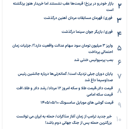
بازار خودرو در برزخ؛ قیمت‌ها عقب نشستند اما خریدار هنوز برنگشته
است
فوری/ قهرمان مسابقات مردان آهنین درگذشت
فوری/ بازیگر جوان سینما درگذشت
واریز ۳ میلیون تومان سود سهام عدالت واقعیت دارد؟/ جزئیات زمان
احتمالی پرداخت
بمب پرسپولیس خنثی شد
پایان دوران جبلی نزدیک است/ گمانه‌زنی‌ها درباره جانشین رئیس
صداوسیما داغ شد
قیمت دلار،قیمت طلا و سکه امروز ۱۲ مرداد/ رشد دلار و طلا، افت
قیمت سکه امامی
قیمت گوشی های موبایل سامسونگ 1405/05/10
خبر جدید ترامپ از زمان آغاز مذاکرات/ حمله به ایران می توانست
بزرگترین حمله پس از جنگ جهانی دوم باشد!