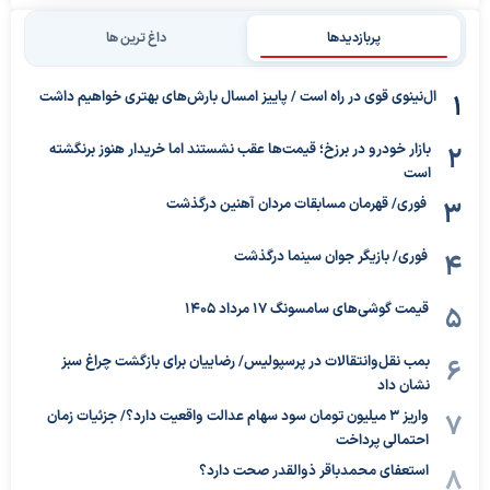
پربازدیدها
داغ ترین ها
ال‌نینوی قوی در راه است / پاییز امسال بارش‌های بهتری خواهیم داشت
بازار خودرو در برزخ؛ قیمت‌ها عقب نشستند اما خریدار هنوز برنگشته
است
فوری/ قهرمان مسابقات مردان آهنین درگذشت
فوری/ بازیگر جوان سینما درگذشت
قیمت گوشی‌های سامسونگ 17 مرداد 1405
بمب نقل‌وانتقالات در پرسپولیس/ رضاییان برای بازگشت چراغ سبز
نشان داد
واریز ۳ میلیون تومان سود سهام عدالت واقعیت دارد؟/ جزئیات زمان
احتمالی پرداخت
استعفای محمدباقر ذوالقدر صحت دارد؟