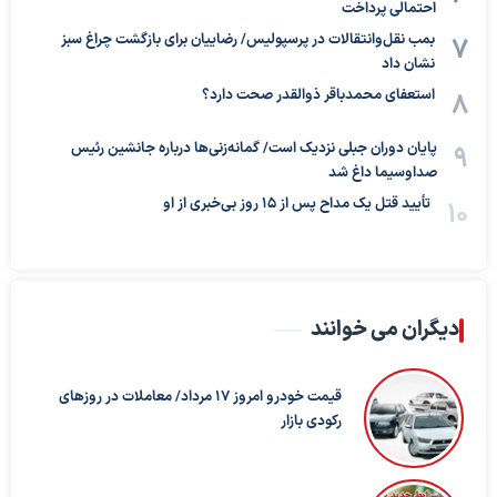
احتمالی پرداخت
بمب نقل‌وانتقالات در پرسپولیس/ رضاییان برای بازگشت چراغ سبز
نشان داد
استعفای محمدباقر ذوالقدر صحت دارد؟
پایان دوران جبلی نزدیک است/ گمانه‌زنی‌ها درباره جانشین رئیس
صداوسیما داغ شد
تأیید قتل یک مداح پس از ۱۵ روز بی‌خبری از او
دیگران می خوانند
قیمت خودرو امروز ۱۷ مرداد/ معاملات در روزهای
رکودی بازار